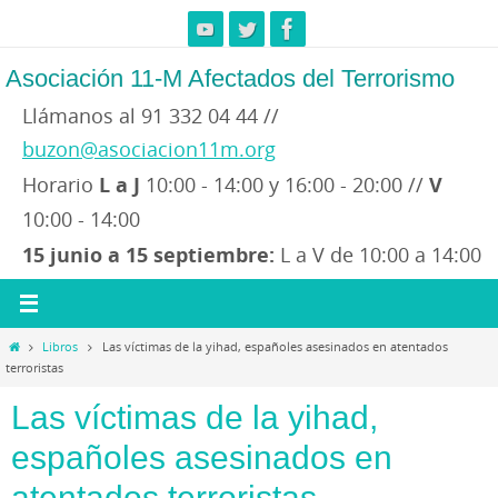
Ir
al
contenido
Asociación 11-M Afectados del Terrorismo
Llámanos al 91 332 04 44 //
buzon@asociacion11m.org
Horario
L a J
10:00 - 14:00 y 16:00 - 20:00 //
V
10:00 - 14:00
15 junio a 15 septiembre:
L a V de 10:00 a 14:00
Inicio
Libros
Las víctimas de la yihad, españoles asesinados en atentados
terroristas
Las víctimas de la yihad,
españoles asesinados en
atentados terroristas