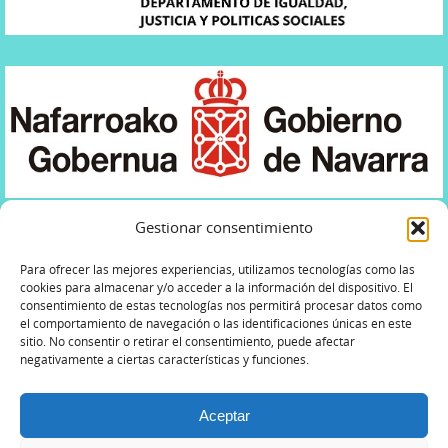
Gestionar consentimiento
Para ofrecer las mejores experiencias, utilizamos tecnologías como las
cookies para almacenar y/o acceder a la información del dispositivo. El
consentimiento de estas tecnologías nos permitirá procesar datos como
POLÍTICA DE PRIVACIDAD
AVISO LEGAL
el comportamiento de navegación o las identificaciones únicas en este
sitio. No consentir o retirar el consentimiento, puede afectar
POLÍTICA DE COOKIES
negativamente a ciertas características y funciones.
Todos los derechos © 2026 Asociación 11-M Afectados del
Aceptar
Terrorismo