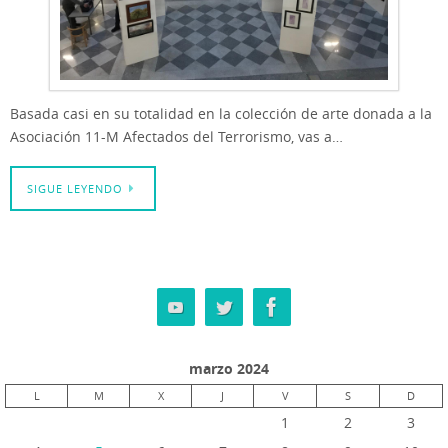
Basada casi en su totalidad en la colección de arte donada a la
Asociación 11-M Afectados del Terro­rismo, vas a…
SIGUE LEYENDO
marzo 2024
L
M
X
J
V
S
D
1
2
3