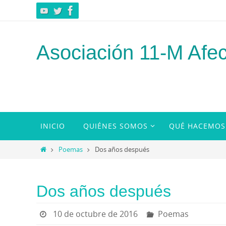
Ir
al
contenido
Asociación 11-M Afec
Ir
INICIO
QUIÉNES SOMOS
QUÉ HACEMOS
al
contenido
Inicio
Poemas
Dos años después
Dos años después
10 de octubre de 2016
Poemas