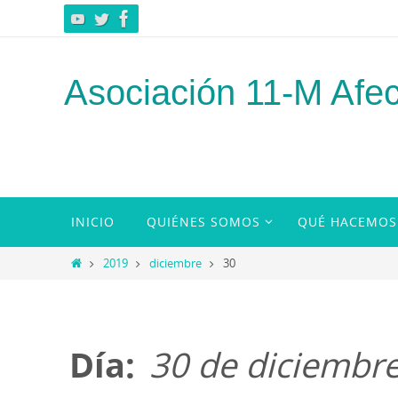
Ir
al
contenido
Asociación 11-M Afec
Ir
INICIO
QUIÉNES SOMOS
QUÉ HACEMOS
al
contenido
Inicio
2019
diciembre
30
Día:
30 de diciembr