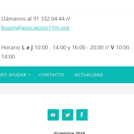
Llámanos al 91 332 04 44 //
buzon@asociacion11m.org
Horario
L a J
10:00 - 14:00 y 16:00 - 20:00 //
V
10:00 -
14:00
DES AYUDAR
CONTACTO
ACTUALIDAD
15 junio a 15 septiembre:
L a V de 10:00 a 14:00
diciembre 2019